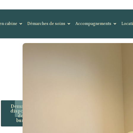
en cabine
Démarches de soins
Accompagnements
Locat
Demander la
Organiser
disponibilité
une visite
de nos
bureaux