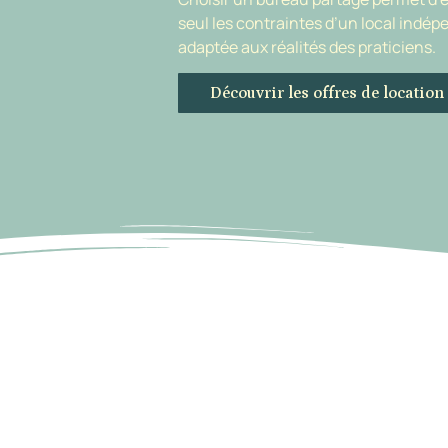
seul les contraintes d’un local indép
adaptée aux réalités des praticiens.
Découvrir les offres de location