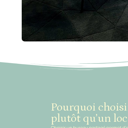
Pourquoi choisi
plutôt qu’un loc
Choisir un bureau partagé permet d’