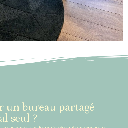
r un bureau partagé
al seul ?
exercer dans un cadre professionnel sans supporter