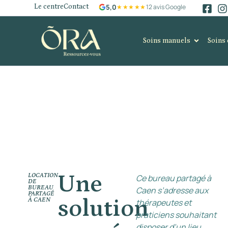
5,0
Le centre
Contact
★★★★★
12 avis Google
Soins manuels
Soins 
Une
LOCATION
Ce bureau partagé à
DE
BUREAU
Caen s’adresse aux
PARTAGÉ
solution
À CAEN
thérapeutes et
praticiens souhaitant
disposer d’un lieu