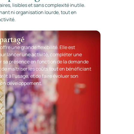
res, lisibles et sans complexité inutile.
ant ni organisation lourde, tout en
ctivité.
partagé
ffre une grande flexibilité. Elle est
ur lancer une activité, compléter une
er sa présence en fonction de la demande
 de maîtriser les coûts tout en bénéficiant
rêt à l’usage, et de faire évoluer son
son développement.