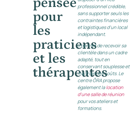
pensée
professionnel crédible,
pour
sans supporter seuls les
contraintes financières
les
et logistiques d’un local
indépendant.
praticiens
Il permet de recevoir sa
clientèle dans un cadre
et les
adapté, tout en
conservant souplesse et
thérapeutes
maîtrise des coûts. Le
centre ÕRA propose
également la
location
d’une salle de réunion
pour vos ateliers et
formations.