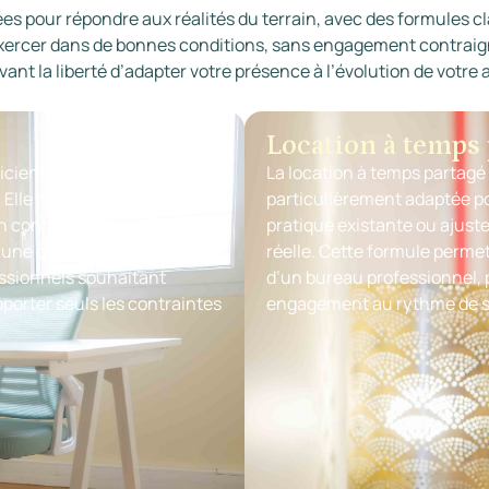
s pour répondre aux réalités du terrain, avec des formules clai
’exercer dans de bonnes conditions, sans engagement contraign
ant la liberté d’adapter votre présence à l’évolution de votre a
Location à temps 
ciens dont l’activité est
La location à temps partagé o
 Elle permet de disposer
particulièrement adaptée po
en continu, offrant un cadre
pratique existante ou ajust
 une organisation fluide du
réelle. Cette formule permet
essionnels souhaitant
d’un bureau professionnel, p
porter seuls les contraintes
engagement au rythme de 