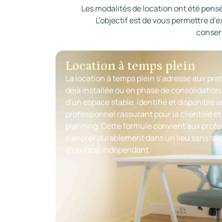
Les modalités de location ont été pensée
L’objectif est de vous permettre d
conserv
Location à temps plein
La location à temps plein s’adresse aux prati
déjà installée ou en phase de consolidation.
d’un espace stable, identifié et disponible 
professionnel rassurant pour la clientèle et
planning. Cette formule convient aux prof
s’ancrer durablement dans un lieu sans sup
d’un local indépendant.